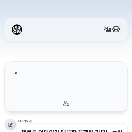
13:32
[익명]