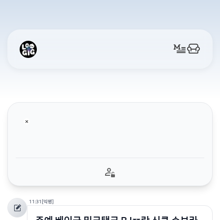
11:31
[익명]