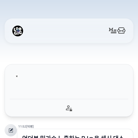
11:52
[익명]