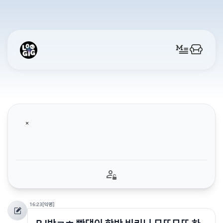
16:23
[익명]