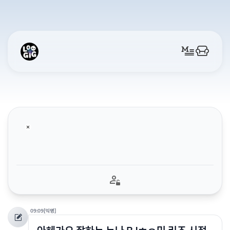
09:09
[익명]