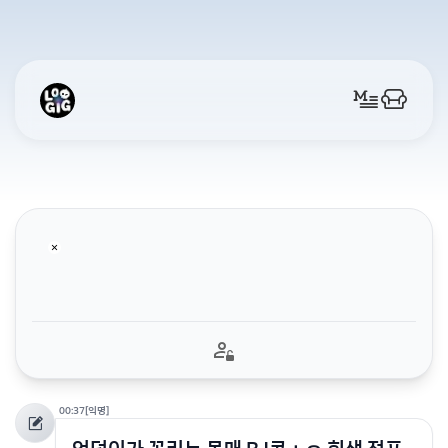
00:37
[익명]