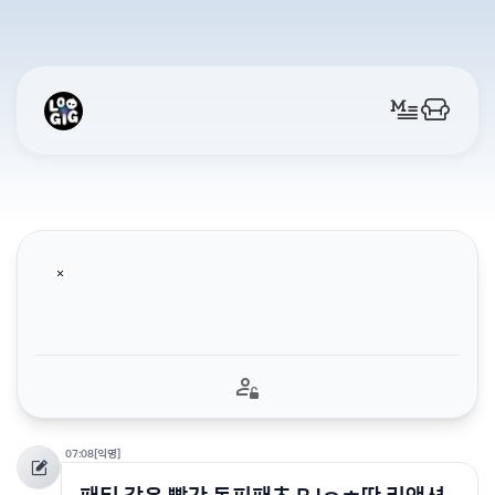
07:08
[익명]