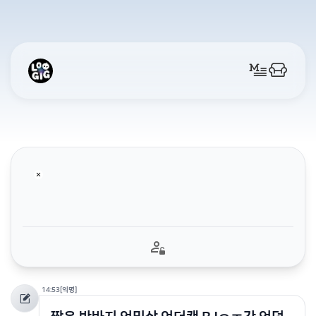
14:53
[익명]